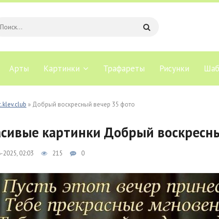
Арты
Картинки
Трафареты
Рисунки
Шаб
.klev.club
» Добрый воскресный вечер 35 фото
сивые картинки Добрый воскресны
-2025, 02:03
215
0