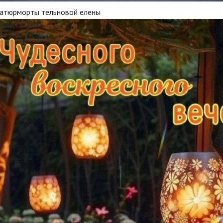
атюрморты тельновой елены