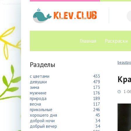
Главная
Раскраски
Разделы
beautpic
с цветами
433
Кра
девушки
479
зима
173
1-06
мужчине
176
природа
189
весна
117
прикольные
246
хорошего дня
45
доброй ночи
34
добрый вечер
34