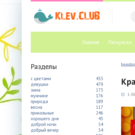
Главная
Раскраски
Разделы
beautpic
с цветами
433
Кра
девушки
479
зима
173
1-06
мужчине
176
природа
189
весна
117
прикольные
246
хорошего дня
45
доброй ночи
34
добрый вечер
34