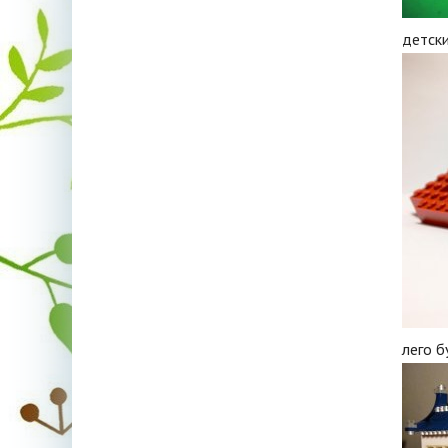
детск
лего б