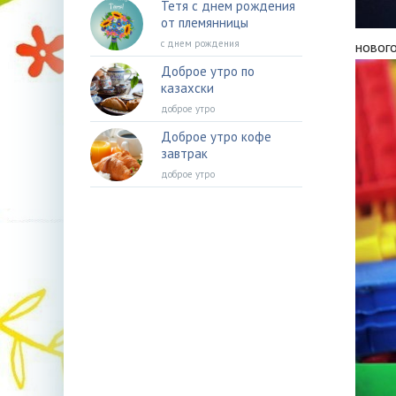
Тетя с днем рождения
от племянницы
с днем рождения
новог
Доброе утро по
казахски
доброе утро
Доброе утро кофе
завтрак
доброе утро