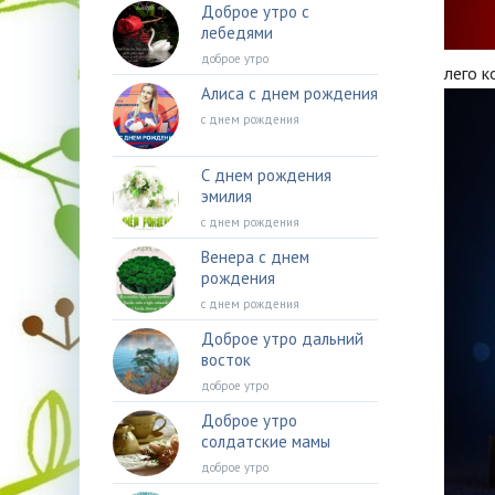
Доброе утро с
лебедями
доброе утро
лего 
Алиса с днем рождения
с днем рождения
С днем рождения
эмилия
с днем рождения
Венера с днем
рождения
с днем рождения
Доброе утро дальний
восток
доброе утро
Доброе утро
солдатские мамы
доброе утро