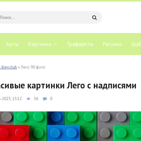
Арты
Картинки
Трафареты
Рисунки
Шаб
.klev.club
» Лего 90 фото
сивые картинки Лего с надписями
-2025, 15:12
56
0