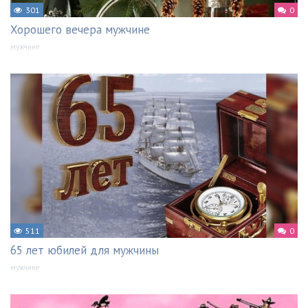
301
0
Хорошего вечера мужчине
мужчине
511
0
65 лет юбилей для мужчины
мужчине