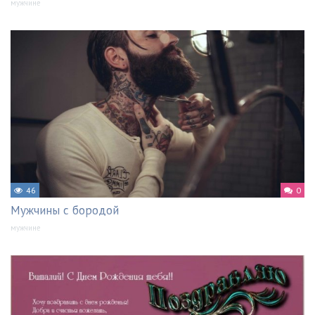
мужчине
46
0
Мужчины с бородой
мужчине