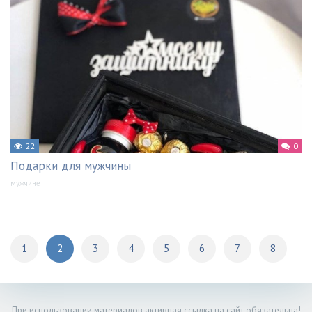
22
0
Подарки для мужчины
мужчине
1
2
3
4
5
6
7
8
При использовании материалов активная ссылка на сайт обязательна!