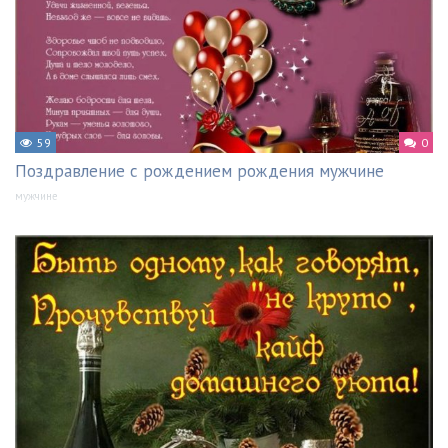
59
0
Поздравление с рождением рождения мужчине
мужчине