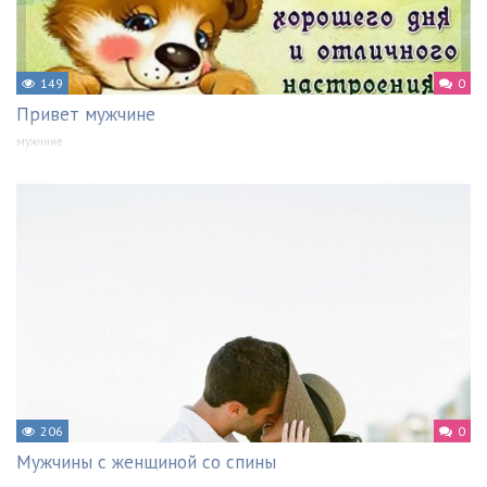
149
0
Привет мужчине
мужчине
206
0
Мужчины с женщиной со спины