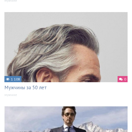
мужчине
1 108
0
Мужчины за 50 лет
мужчине