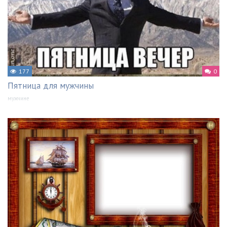
177
0
Пятница для мужчины
мужчине