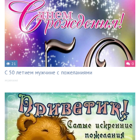
21
0
С 50 летием мужчине с пожеланиями
мужчине