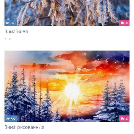
36
0
Зима иней
зима
59
0
Зима рисованные