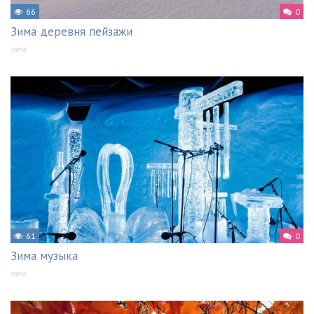
66
0
Зима деревня пейзажи
зима
61
0
Зима музыка
зима