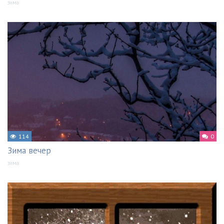
зима
114
0
Зима вечер
зима