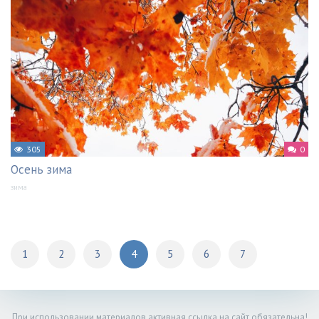
305
0
Осень зима
зима
1
2
3
4
5
6
7
При использовании материалов активная ссылка на сайт обязательна!