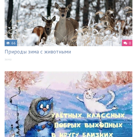
66
0
Природы зима с животными
зима