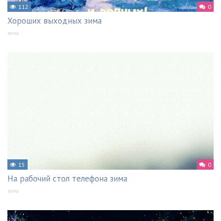
112
0
Хороших выходных зима
зима
15
0
На рабочий стол телефона зима
зима