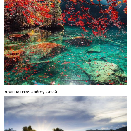
долина цзючжайгоу китай