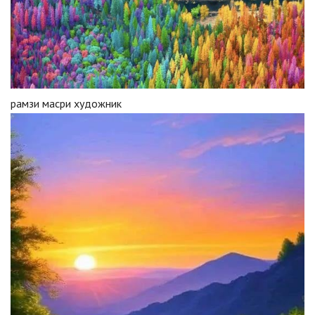
рамзи масри художник