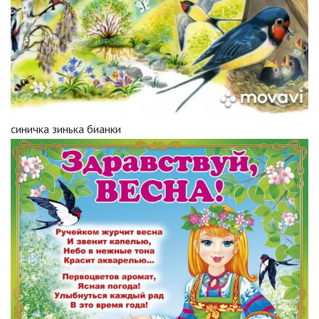
синичка зинька бианки