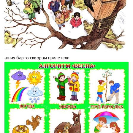
агния барто скворцы прилетели