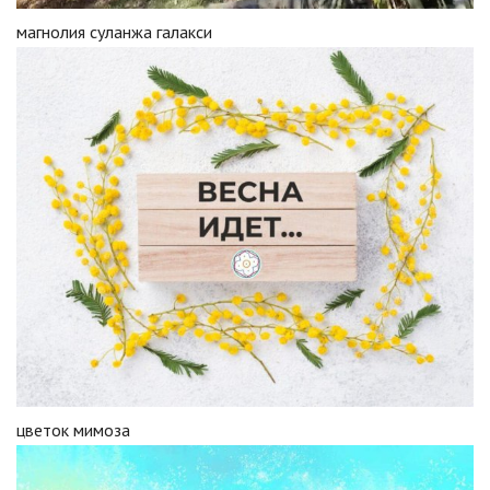
магнолия суланжа галакси
цветок мимоза