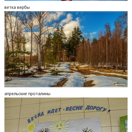
ветка вербы
апрельские проталины