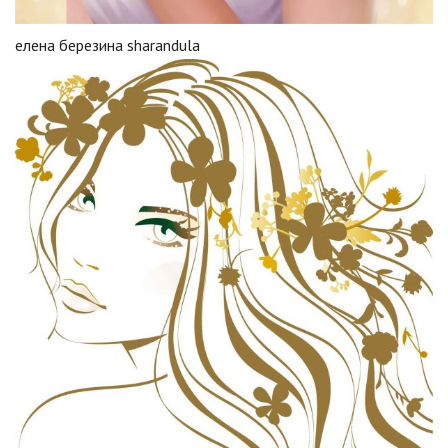
елена березина sharandula