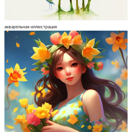
акварельная иллюстрация