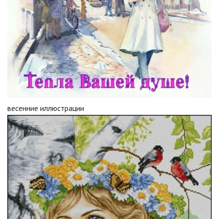
весенние иллюстрации