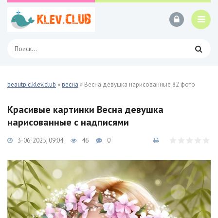
beautpic.klev.club
»
весна
» Весна девушка нарисованные 82 фото
Красивые картинки Весна девушка
нарисованные с надписями
3-06-2025, 09:04
46
0