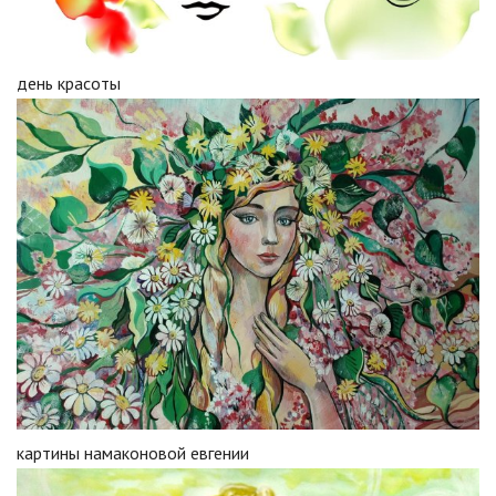
день красоты
картины намаконовой евгении