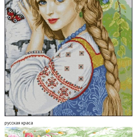
русская краса