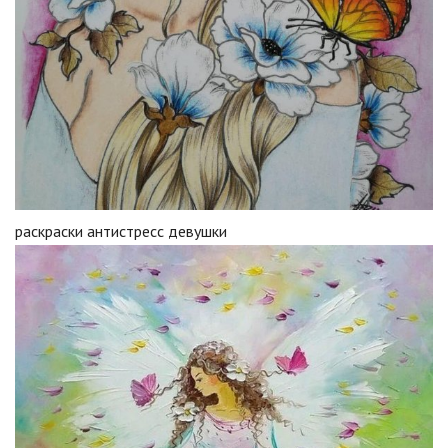
раскраски антистресс девушки