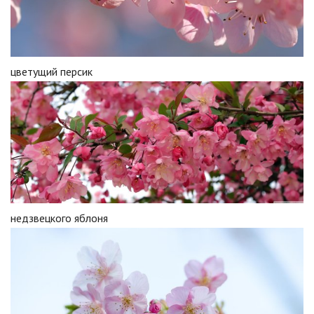
цветущий персик
недзвецкого яблоня