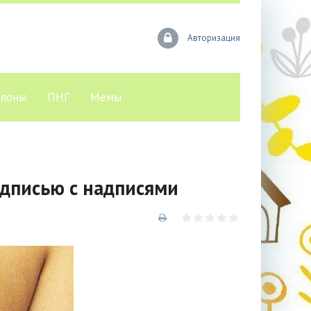
Авторизация
лоны
ПНГ
Мемы
адписью с надписями