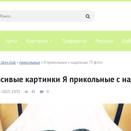
Арты
Картинки
Трафареты
Рисунки
Шаб
.klev.club
»
прикольные
» Я прикольные с надписью 75 фото
сивые картинки Я прикольные с н
-2025, 19:31
41
0