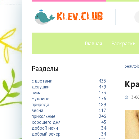
Главная
Раскраски
Разделы
beautpic
с цветами
433
Кра
девушки
479
зима
173
3-06
мужчине
176
природа
189
весна
117
прикольные
246
хорошего дня
45
доброй ночи
34
добрый вечер
34