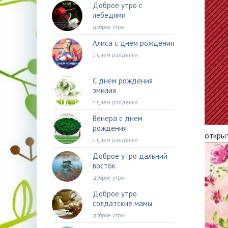
Доброе утро с
лебедями
доброе утро
Алиса с днем рождения
с днем рождения
С днем рождения
эмилия
с днем рождения
Венера с днем
рождения
откры
с днем рождения
Доброе утро дальний
восток
доброе утро
Доброе утро
солдатские мамы
доброе утро