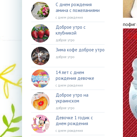
С днем рождения
амина с пожеланиями
с днем рождения
пофиг
Доброе утро с
клубникой
доброе утро
Зима кофе доброе утро
доброе утро
14 лет с днем
рождения девочке
с днем рождения
Доброе утро на
украинском
доброе утро
Девочке 1 годик с
днем рождения
с днем рождения