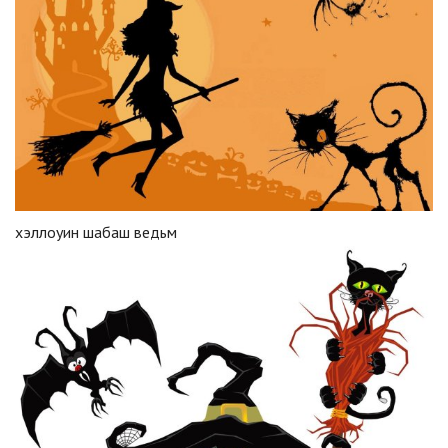
хэллоуин шабаш ведьм