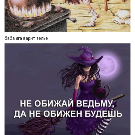
баба яга варит зелье