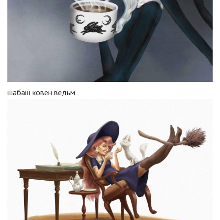
шабаш ковен ведьм