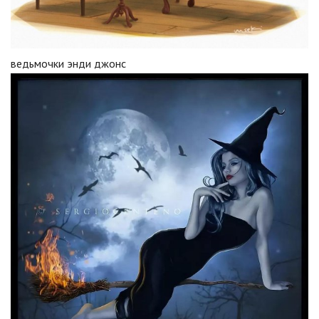
ведьмочки энди джонс