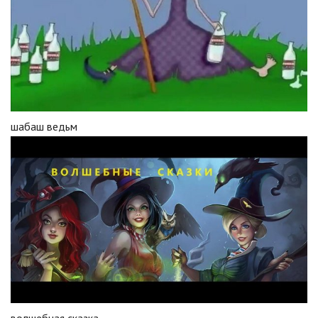
шабаш ведьм
волшебная сказка