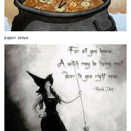
варит зелье