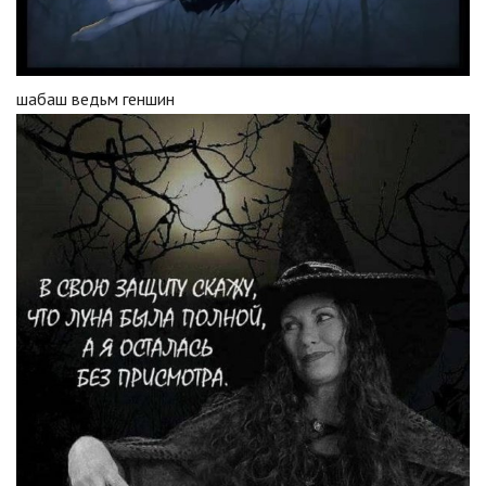
шабаш ведьм геншин