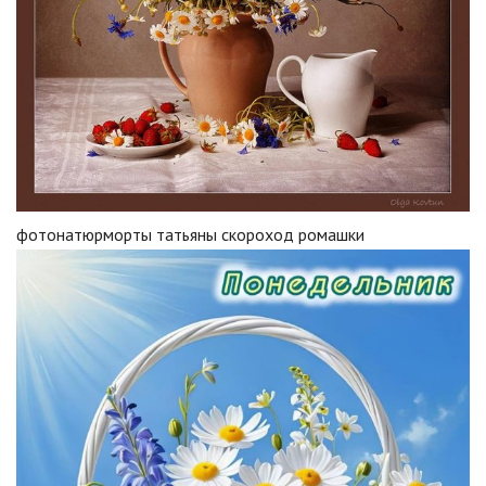
фотонатюрморты татьяны скороход ромашки