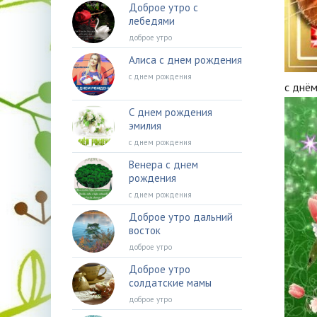
Доброе утро с
лебедями
доброе утро
Алиса с днем рождения
с днем рождения
с днё
С днем рождения
эмилия
с днем рождения
Венера с днем
рождения
с днем рождения
Доброе утро дальний
восток
доброе утро
Доброе утро
солдатские мамы
доброе утро