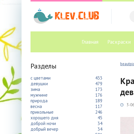
Главная
Раскраски
Разделы
beautpic
с цветами
433
Кра
девушки
479
зима
173
дев
мужчине
176
природа
189
3-06
весна
117
прикольные
246
хорошего дня
45
доброй ночи
34
добрый вечер
34