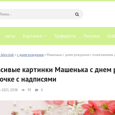
Арты
Картинки
Трафареты
Рисунки
Шаб
.klev.club
»
с днем рождения
» Машенька с днем рождения с пожеланиями 
сивые картинки Машенька с днем
очке с надписями
-2025, 20:38
93
0