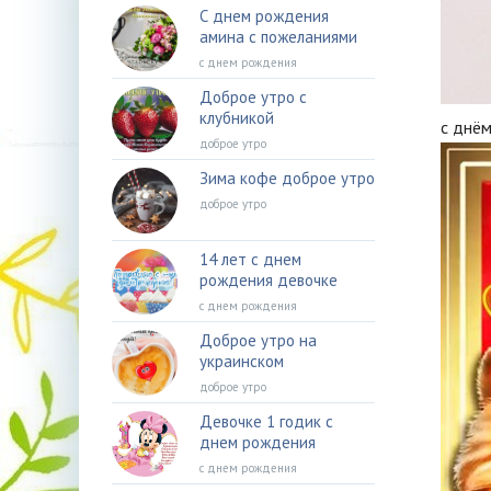
С днем рождения
амина с пожеланиями
с днем рождения
Доброе утро с
клубникой
с днё
доброе утро
Зима кофе доброе утро
доброе утро
14 лет с днем
рождения девочке
с днем рождения
Доброе утро на
украинском
доброе утро
Девочке 1 годик с
днем рождения
с днем рождения